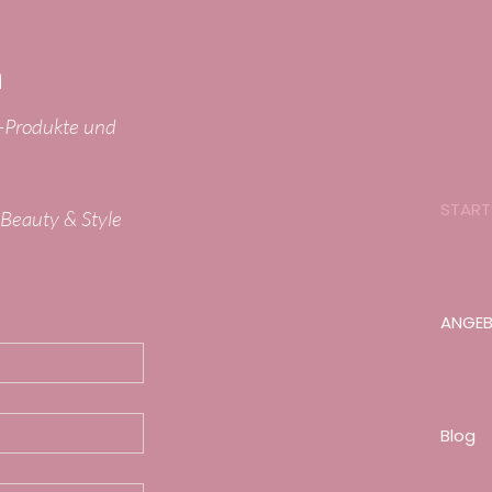
n
y-Produkte und
START
r Beauty & Style
ANGE
Blog