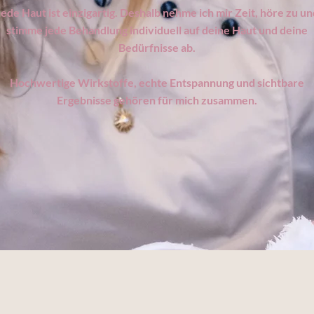
Jede Haut ist einzigartig. Deshalb nehme ich mir Zeit, höre zu un
stimme jede Behandlung individuell auf deine Haut und deine
Bedürfnisse ab.
Hochwertige Wirkstoffe, echte Entspannung und sichtbare
Ergebnisse gehören für mich zusammen.